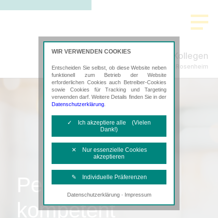
WIR VERWENDEN COOKIES
Gabriel & Kollegen
Steuerberatung in Rosenheim
Entscheiden Sie selbst, ob diese Website neben
funktionell zum Betrieb der Website
erforderlichen Cookies auch Betreiber-Cookies
sowie Cookies für Tracking und Targeting
verwenden darf. Weitere Details finden Sie in der
Datenschutzerklärung
.
✓ Ich akzeptiere alle (Vielen
Dank!)
✕ Nur essenzielle Cookies
akzeptieren
Persönlich,
✎ Individuelle Präferenzen
·
Datenschutzerklärung
Impressum
Notwendige Cookies
kompetent
Diese Cookies sind erforderlich, um die
grundlegende Funktionalität der Website