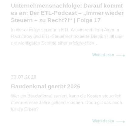
Unternehmensnachfolge: Darauf kommt
es an: Der ETL-Podcast – „Immer wieder
Steuern – zu Recht?!“ | Folge 17
In dieser Folge sprechen ETL-Arbeitsrechtlerin Aigerim
Rachimow und ETL-Steuerrechtexperte Dietrich Loll über
die wichtigsten Schritte einer erfolgreichen
Unternehmensnachfolge. Sie erklären, warum
Weiterlesen
Kommunikation genauso wichtig ist wie rechtliche und
steuerliche Gestaltung.
30.07.2026
Baudenkmal geerbt 2026
Wer ein Baudenkmal saniert, kann die Kosten steuerlich
über mehrere Jahre geltend machen. Doch gilt das auch
für die Erben?
Weiterlesen