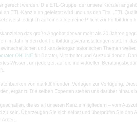
 gerecht werden. Die ETL-Gruppe, der unsere Kanzlei angehört,
allen ETL-Kanzleien geleistet wird und uns den Titel „ETL Qualit
 weist lediglich auf eine allgemeine Pflicht zur Fortbildung h
ätskanzleien das große Angebot der vor mehr als 20 Jahren gegr
n im Jahr finden dort Fortbildungsveranstaltungen statt. In kl
swirtschaftlichen und kanzleiorganisatorischen Themen weiter.
erater-ONLINE
für Berater, Mitarbeiter und Auszubildende. Dar
ertes Wissen, um jederzeit auf die individuellen Beratungsbed
t.
nedatenbanken von marktführenden Verlagen zur Verfügung. Die
werden, ergänzt. Die selben Experten stehen uns darüber hinaus b
 geschaffen, die es all unseren Kanzleimitgliedern – vom Auszu
nd zu sein. Überzeugen Sie sich selbst und überprüfen Sie den 
Arbeit.