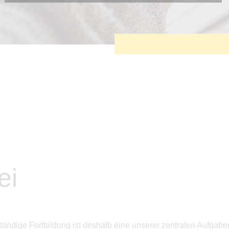
Diese Cookies sind erforderlich, um die grundlegende
Funktionalität der Website zu sichern.
Tracking- und Targeting-Cookies
Diese Cookies sind erforderlich, um unsere Website auf Ihre
Bedürfnisse hin zu optimieren. Hierzu gehört eine
bedarfsgerechte Gestaltung und fortlaufende Verbesserung
unseres Angebotes einschließlich der Verknüpfung zu
Social-Media-Angeboten von z.B. Facebook und LinkedIn.
Betreibercookies
Diese Cookies sind erforderlich, um z.B. Google Maps zu
nutzen oder eingebettete Videos abspielen zu können.
ei
tändige Fortbildung ist deshalb eine unserer zentralen Aufgab