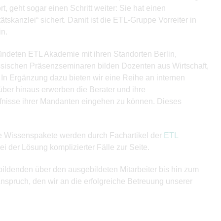
 geht sogar einen Schritt weiter: Sie hat einen
ätskanzlei“ sichert. Damit ist die ETL-Gruppe Vorreiter in
in.
ündeten ETL Akademie mit ihren Standorten Berlin,
assischen Präsenzseminaren bilden Dozenten aus Wirtschaft,
 In Ergänzung dazu bieten wir eine Reihe an internen
über hinaus erwerben die Berater und ihre
ürfnisse ihrer Mandanten eingehen zu können. Dieses
se Wissenspakete werden durch Fachartikel der
ETL
ei der Lösung komplizierter Fälle zur Seite.
bildenden über den ausgebildeten Mitarbeiter bis hin zum
Anspruch, den wir an die erfolgreiche Betreuung unserer