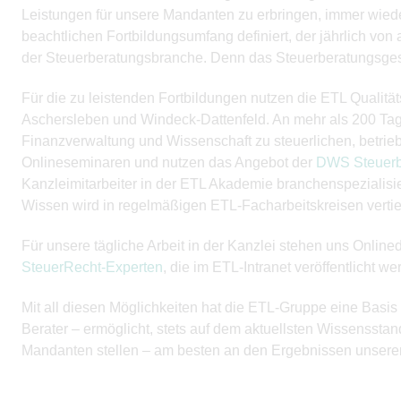
Leistungen für unsere Mandanten zu erbringen, immer wieder
beachtlichen Fortbildungsumfang definiert, der jährlich von 
der Steuerberatungsbranche. Denn das Steuerberatungsgesetz
Für die zu leistenden Fortbildungen nutzen die ETL Qualit
Aschersleben und Windeck-Dattenfeld. An mehr als 200 Tage
Finanzverwaltung und Wissenschaft zu steuerlichen, betrieb
Onlineseminaren und nutzen das Angebot der
DWS Steuerb
Kanzleimitarbeiter in der ETL Akademie branchenspezialisi
Wissen wird in regelmäßigen ETL-Facharbeitskreisen vertief
Für unsere tägliche Arbeit in der Kanzlei stehen uns Onli
SteuerRecht-Experten
, die im ETL-Intranet veröffentlicht 
Mit all diesen Möglichkeiten hat die ETL-Gruppe eine Basis
Berater – ermöglicht, stets auf dem aktuellsten Wissenssta
Mandanten stellen – am besten an den Ergebnissen unserer 